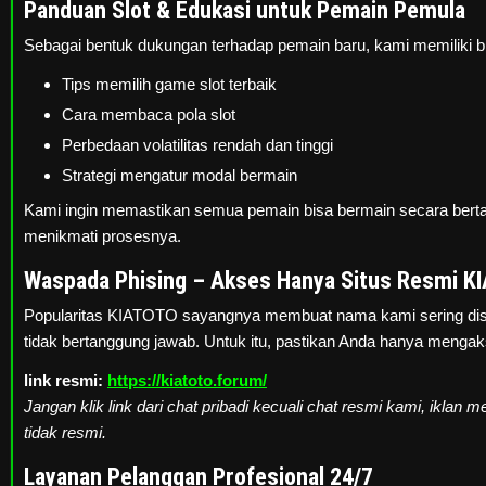
Panduan Slot & Edukasi untuk Pemain Pemula
Sebagai bentuk dukungan terhadap pemain baru, kami memiliki blo
Tips memilih game slot terbaik
Cara membaca pola slot
Perbedaan volatilitas rendah dan tinggi
Strategi mengatur modal bermain
Kami ingin memastikan semua pemain bisa bermain secara berta
menikmati prosesnya.
Waspada Phising – Akses Hanya Situs Resmi K
Popularitas KIATOTO sayangnya membuat nama kami sering dis
tidak bertanggung jawab. Untuk itu, pastikan Anda hanya mengaks
link resmi:
https://kiatoto.forum/
Jangan klik link dari chat pribadi kecuali chat resmi kami, iklan 
tidak resmi.
Layanan Pelanggan Profesional 24/7