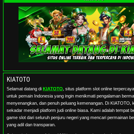
KIATOTO
Selamat datang di
KIATOTO
, situs platform slot online terperc
untuk pemain Indonesia yang ingin menikmati pengalaman berm
menyenangkan, dan penuh peluang kemenangan. Di KIATOTO, k
sekadar menjadi platform judi online biasa. Kami adalah tempat 
game slot dari seluruh penjuru negeri yang mencari permainan be
yang adil dan transparan.