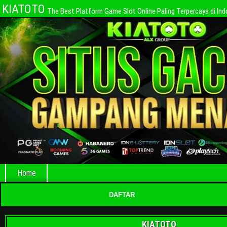
KIATOTO
The Best Platform Game Slot Online Paling Terpercaya di Ind
Home
DAFTAR
KIATOTO