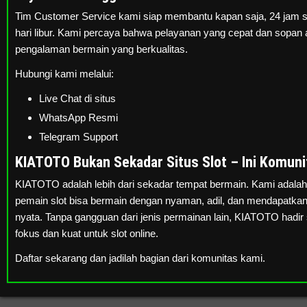
Tim Customer Service kami siap membantu kapan saja, 24 jam se
hari libur. Kami percaya bahwa pelayanan yang cepat dan sopan 
pengalaman bermain yang berkualitas.
Hubungi kami melalui:
Live Chat di situs
WhatsApp Resmi
Telegram Support
KIATOTO Bukan Sekadar Situs Slot – Ini Komunit
KIATOTO adalah lebih dari sekadar tempat bermain. Kami adala
pemain slot bisa bermain dengan nyaman, adil, dan mendapatka
nyata. Tanpa gangguan dari jenis permainan lain, KIATOTO hadir
fokus dan kuat untuk slot online.
Daftar sekarang dan jadilah bagian dari komunitas kami.