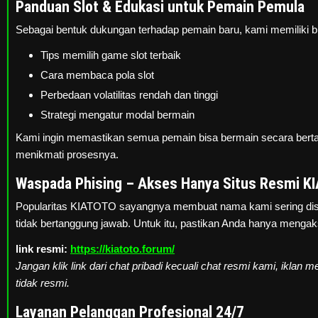
Panduan Slot & Edukasi untuk Pemain Pemula
Sebagai bentuk dukungan terhadap pemain baru, kami memiliki blo
Tips memilih game slot terbaik
Cara membaca pola slot
Perbedaan volatilitas rendah dan tinggi
Strategi mengatur modal bermain
Kami ingin memastikan semua pemain bisa bermain secara berta
menikmati prosesnya.
Waspada Phising – Akses Hanya Situs Resmi K
Popularitas KIATOTO sayangnya membuat nama kami sering dis
tidak bertanggung jawab. Untuk itu, pastikan Anda hanya mengaks
link resmi:
https://kiatoto.forum/
Jangan klik link dari chat pribadi kecuali chat resmi kami, iklan 
tidak resmi.
Layanan Pelanggan Profesional 24/7