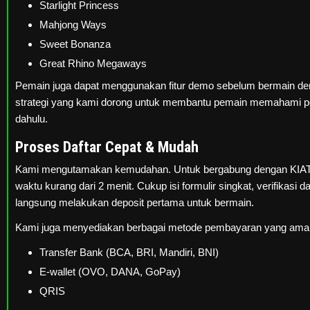
Starlight Princess
Mahjong Ways
Sweet Bonanza
Great Rhino Megaways
Pemain juga dapat menggunakan fitur demo sebelum bermain de
strategi yang kami dorong untuk membantu pemain memahami pol
dahulu.
Proses Daftar Cepat & Mudah
Kami mengutamakan kemudahan. Untuk bergabung dengan KIAT
waktu kurang dari 2 menit. Cukup isi formulir singkat, verifikasi d
langsung melakukan deposit pertama untuk bermain.
Kami juga menyediakan berbagai metode pembayaran yang aman
Transfer Bank (BCA, BRI, Mandiri, BNI)
E-wallet (OVO, DANA, GoPay)
QRIS