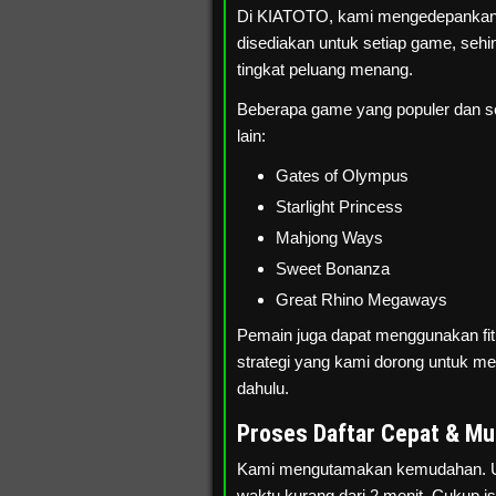
Di KIATOTO, kami mengedepankan k
disediakan untuk setiap game, seh
tingkat peluang menang.
Beberapa game yang populer dan se
lain:
Gates of Olympus
Starlight Princess
Mahjong Ways
Sweet Bonanza
Great Rhino Megaways
Pemain juga dapat menggunakan fi
strategi yang kami dorong untuk 
dahulu.
Proses Daftar Cepat & M
Kami mengutamakan kemudahan. U
waktu kurang dari 2 menit. Cukup isi