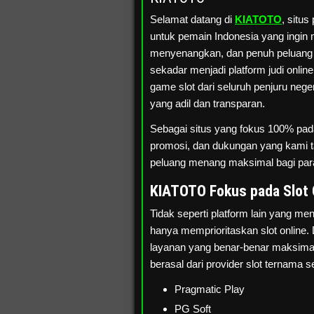
Selamat datang di
KIATOTO
, situs
untuk pemain Indonesia yang ingi
menyenangkan, dan penuh peluang
sekadar menjadi platform judi onli
game slot dari seluruh penjuru neg
yang adil dan transparan.
Sebagai situs yang fokus 100% pada
promosi, dan dukungan yang kami 
peluang menang maksimal bagi pa
KIATOTO Fokus pada Slot 
Tidak seperti platform lain yang 
hanya memprioritaskan slot online.
layanan yang benar-benar maksimal
berasal dari provider slot ternama se
Pragmatic Play
PG Soft