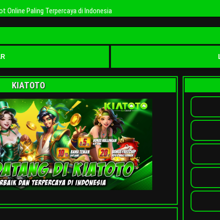
 Online Paling Terpercaya di Indonesia
AR
KIATOTO