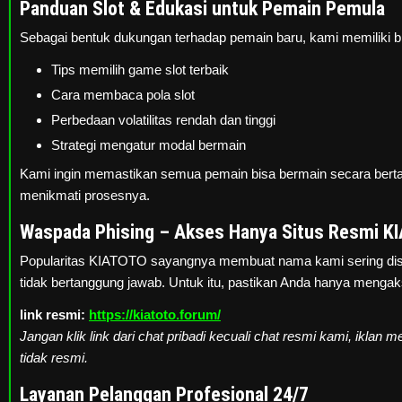
Panduan Slot & Edukasi untuk Pemain Pemula
Sebagai bentuk dukungan terhadap pemain baru, kami memiliki blo
Tips memilih game slot terbaik
Cara membaca pola slot
Perbedaan volatilitas rendah dan tinggi
Strategi mengatur modal bermain
Kami ingin memastikan semua pemain bisa bermain secara berta
menikmati prosesnya.
Waspada Phising – Akses Hanya Situs Resmi K
Popularitas KIATOTO sayangnya membuat nama kami sering dis
tidak bertanggung jawab. Untuk itu, pastikan Anda hanya mengaks
link resmi:
https://kiatoto.forum/
Jangan klik link dari chat pribadi kecuali chat resmi kami, iklan 
tidak resmi.
Layanan Pelanggan Profesional 24/7