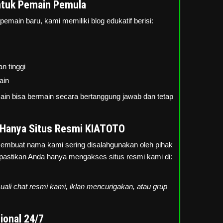
ntuk Pemain Pemula
emain baru, kami memiliki blog edukatif berisi:
n tinggi
ain
in bisa bermain secara bertanggung jawab dan tetap
 Hanya Situs Resmi KIATOTO
mbuat nama kami sering disalahgunakan oleh pihak
, pastikan Anda hanya mengakses situs resmi kami di:
ecuali chat resmi kami, iklan mencurigakan, atau grup
ional 24/7