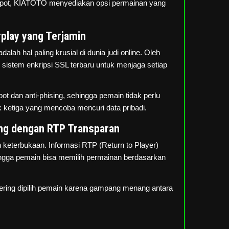
kpot, KIATOTO menyediakan opsi permainan yang
play yang Terjamin
h hal paling krusial di dunia judi online. Oleh
istem enkripsi SSL terbaru untuk menjaga setiap
t dan anti-phising, sehingga pemain tidak perlu
ak ketiga yang mencoba mencuri data pribadi.
ng dengan RTP Transparan
eterbukaan. Informasi RTP (Return to Player)
ingga pemain bisa memilih permainan berdasarkan
ring dipilih pemain karena gampang menang antara