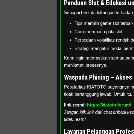
Panduan Slot & Edukasi u
Sebagai bentuk dukungan terhadap p
Tips memilih game slot terbaik
Cara membaca pola slot
Perbedaan volatilitas rendah da
Strategi mengatur modal berm
Kami ingin memastikan semua pema
menikmati prosesnya.
Waspada Phising – Akses
Popularitas KIATOTO sayangnya me
tidak bertanggung jawab. Untuk itu
link resmi:
https://kiatoto.forum/
Jangan klik link dari chat pribadi k
tidak resmi.
Layanan Pelanggan Profes