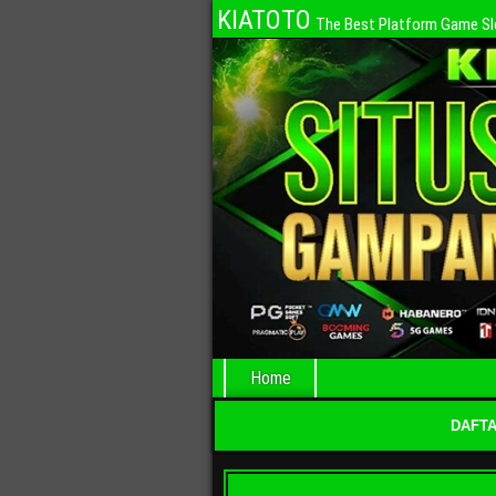
KIATOTO
The Best Platform Game Slot
Home
DAFT