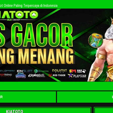
 Online Paling Terpercaya di Indonesia
AR
KIATOTO