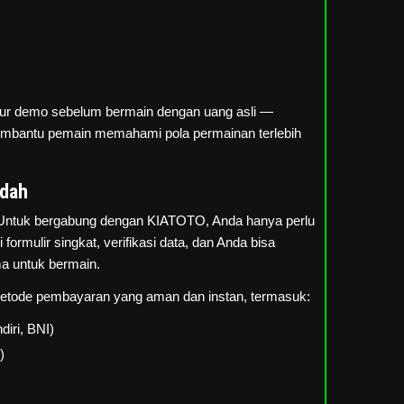
tur demo sebelum bermain dengan uang asli —
membantu pemain memahami pola permainan terlebih
udah
ntuk bergabung dengan KIATOTO, Anda hanya perlu
 formulir singkat, verifikasi data, dan Anda bisa
a untuk bermain.
etode pembayaran yang aman dan instan, termasuk:
iri, BNI)
)